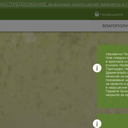
НО ПРЕДЛОЖЕНИЕ за всички, които ценят времето и 
Пазарувайте
БЛАГОПОЛУ
Уважаеми Па
Ние следим с
в арсенала н
етиката. Разб
Партньори. Н
ДражетатаAcu
лечение на к
позоваване н
на каквито и
е нарушение 
Правете бизн
мерките за п