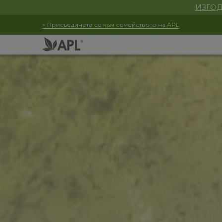
ИЗГОД
+ Присъединете се към семейството на APL