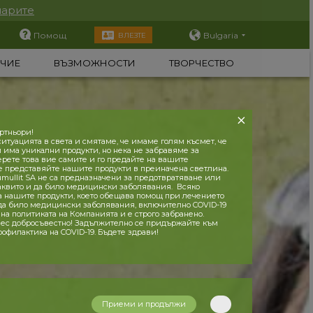
парите
Помощ
Bulgaria
ВЛЕЗТЕ
ЧИЕ
ВЪЗМОЖНОСТИ
ТВОРЧЕСТВО
ртньори!
итуацията в света и смятаме, че имаме голям късмет, че
и има уникални продукти, но нека не забравяме за
ерете това вие самите и го предайте на вашите
е представяйте нашите продукти в преиначена светлина.
mullit SA не са предназначени за предотвратяване или
аквито и да било медицински заболявания. Всяко
а нашите продукти, което обещава помощ при лечението
 да било медицински заболявания, включително COVID-19
на политиката на Компанията и е строго забранено.
ес добросъвестно! Задължително се придържайте към
рофилактика на COVID-19. Бъдете здрави!
Приеми и продължи