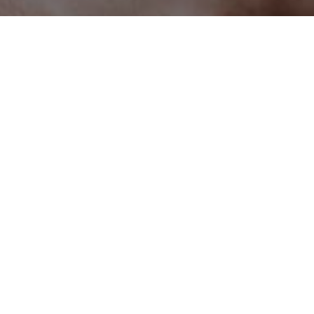
 ще промени света, сме съвсем искрени.
хнология Acumullit SA, всеки човек на
кален продукт.
т в нашите продукти да използваме
 и зеленчуци.
алко торпедо устремено право към
а ви с така необходимите хранителни
бора на всеки един компонент от нашите