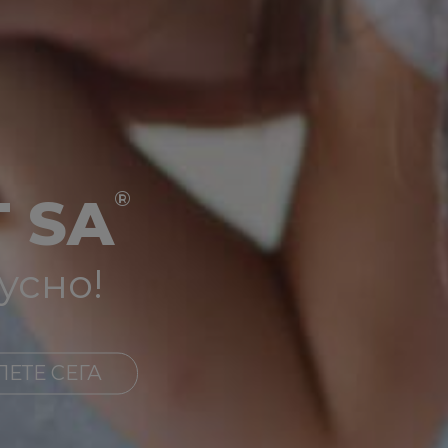
®
 SA
усно!
ПЕТЕ СЕГА