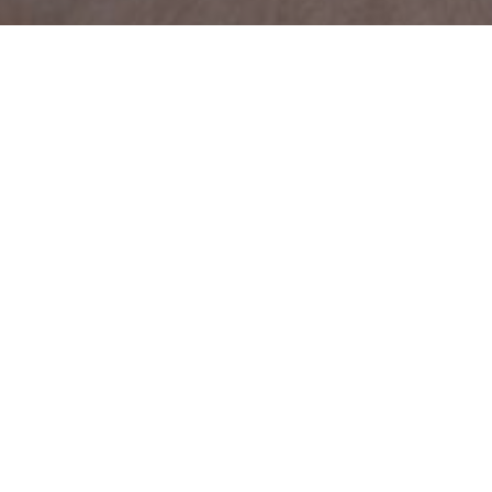
Когато твърдим, че нашият продукт
Благодарение на иновативната ни те
земята има шанс да опита този уни
Тази технология ни дава възможнос
природната сила на билки, плодове
Всяко Acumullit SA драже е като м
клетките ви, за да снабди организм
вещества и минерали.
Вложили сме огромна грижа при из
дражета.