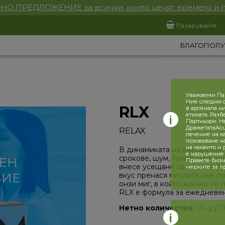
НО ПРЕДЛОЖЕНИЕ за всички, които ценят времето и 
Пазарувайте
БЛАГОПОЛУ
Уважаеми Па
Ние следим с
RLX
в арсенала н
етиката. Разб
Партньори. Н
ДражетатаAcu
RELAX
лечение на к
позоваване н
на каквито и
В динамиката на ежедневиет
е нарушение 
срокове, шум, темпо. RLX е 
ЕН
Правете бизн
внесе усещане за хармония 
мерките за п
ВИЕ
вкус пренася мислите към по
онзи миг, в който всичко се
RLX е формула за ежедневен
Нетно количество:
50 g (30