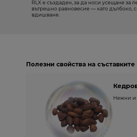
RLX е създаден, за да носи усещане за л
вътрешно равновесие — като дълбоко, 
вдишване.
Полезни свойства на съставките
Кедров
Нежни и 