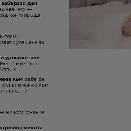
 забързан ден
жедневието —
уза, която връща
стителни
зват с усещане за
но удоволствие
 Мек, закръглен,
йствие.
ижа към себе си
о жест внимание към
можеш да си
ителни компоненти
вътрешна мекота