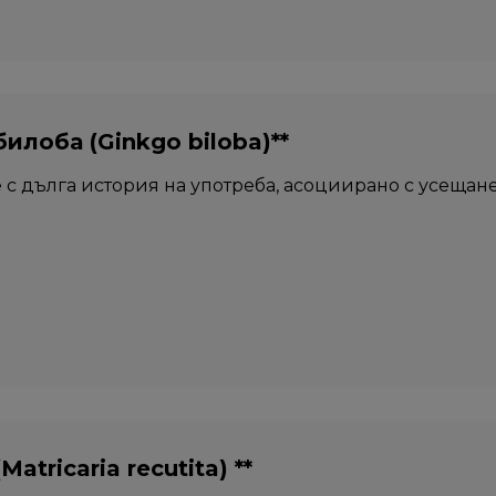
билоба (Ginkgo biloba)**
 с дълга история на употреба, асоциирано с усещане
Matricaria recutita) **