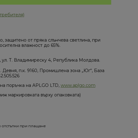
требителя)
то, защитено от пряка слънчева светлина, при
носителна влажност до 65%.
, ул. Т. Владимиреску 4, Република Молдова.
евня, п.к. 9160, Промишлена зона „Юг“, База
.505.526
на поръчка на APLGO LTD,
www.aplgo.com
(виж маркировката върху опаковката)
и отстъпки при плащане