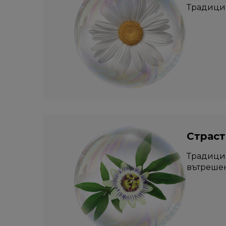
Традицио
Страсто
Традицио
вътрешен