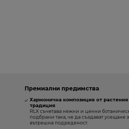
Премиални предимства
Хармонична композиция от растения 
традиция
RLX съчетава нежни и ценни ботаническ
подбрани така, че да създават усещане з
вътрешна подреденост.