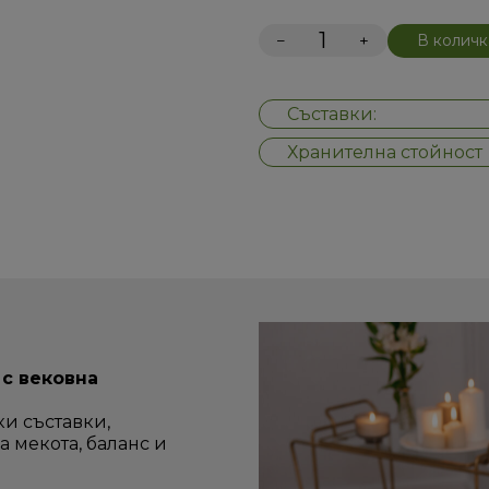
−
+
В количк
Съставки:
Хранителна стойност
с вековна
и съставки,
а мекота, баланс и