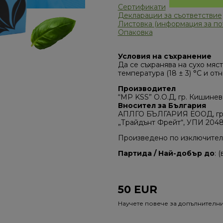
Сертификати
Декларации за съответствие
Листовка (информация за по
Опаковка
Условия на съхранение
Да се съхранява на сухо мяс
температура (18 ± 3) °C и от
Производител
“MP KSS” О.О.Д, гр. Кишинев
Вносител за България
АПЛГО БЪЛГАРИЯ ЕООД, гр. Д
„Трайдънт Фрейт“, УПИ 20482
Произведено по изключител
Партида / Най-добър до
: 
50
EUR
Научете повече за допълнителн