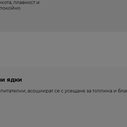
екота, плавност и
спокойно
и ядки
питателни, асоциират се с усещане за топлина и благ