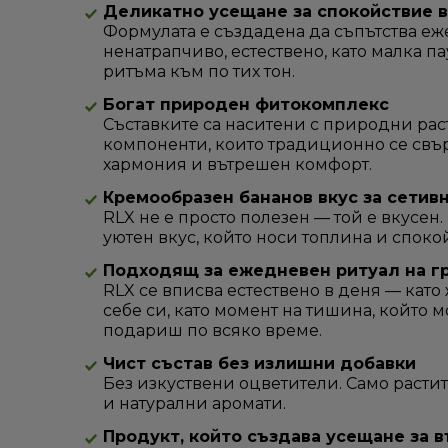
Деликатно усещане за спокойствие в
Формулата е създадена да съпътства е
ненатрапчиво, естествено, като малка па
ритъма към по тих тон.
Богат природен фитокомплекс
Съставките са наситени с природни ра
компоненти, които традиционно се свър
хармония и вътрешен комфорт.
Кремообразен бананов вкус за сетив
RLX не е просто полезен — той е вкусен.
уютен вкус, който носи топлина и споко
Подходящ за ежедневен ритуал на гр
RLX се вписва естествено в деня — кат
себе си, като момент на тишина, който 
подариш по всяко време.
Чист състав без излишни добавки
Без изкуствени оцветители. Само раст
и натурални аромати.
Продукт, който създава усещане за 