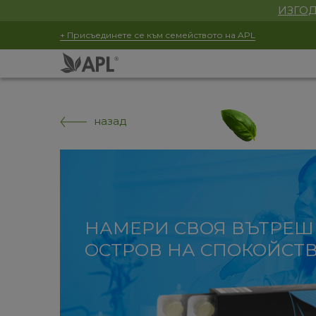
ИЗГОД
+ Присъединете се към семейството на APL
назад
НАМЕРИ СВОЯ ВЪТРЕШ
ОСТРОВ НА СПОКОЙСТ