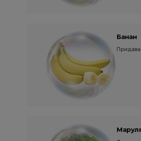
Банан
Придава 
Маруля 