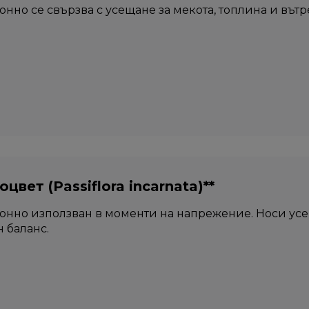
нно се свързва с усещане за мекота, топлина и вът
цвет (Passiflora incarnata)**
нно използван в моменти на напрежение. Носи усе
 баланс.