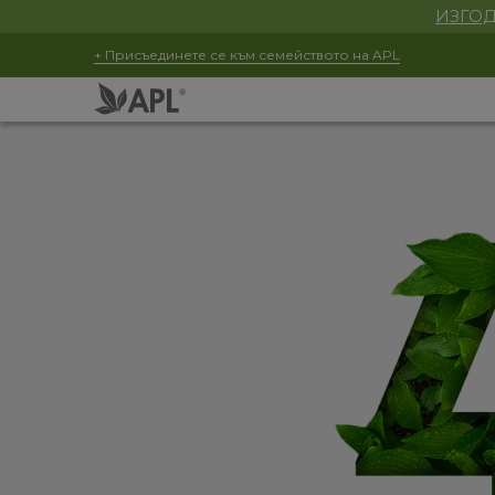
ИЗГОД
+ Присъединете се към семейството на APL