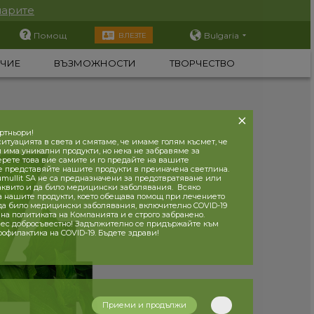
парите
Помощ
Bulgaria
ВЛЕЗТЕ
ЧИЕ
ВЪЗМОЖНОСТИ
ТВОРЧЕСТВО
ртньори!
итуацията в света и смятаме, че имаме голям късмет, че
и има уникални продукти, но нека не забравяме за
ерете това вие самите и го предайте на вашите
е представяйте нашите продукти в преиначена светлина.
mullit SA не са предназначени за предотвратяване или
аквито и да било медицински заболявания. Всяко
а нашите продукти, което обещава помощ при лечението
 да било медицински заболявания, включително COVID-19
на политиката на Компанията и е строго забранено.
ес добросъвестно! Задължително се придържайте към
рофилактика на COVID-19. Бъдете здрави!
Приеми и продължи