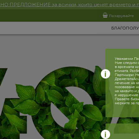
НО ПРЕДЛОЖЕНИЕ за всички, които ценят времето и 
Пазарувайте
БЛАГОПОЛУ
Уважаеми Па
Ние следим с
в арсенала н
етиката. Разб
Партньори. Н
ДражетатаAcu
лечение на к
позоваване н
на каквито и
е нарушение 
Правете бизн
мерките за п