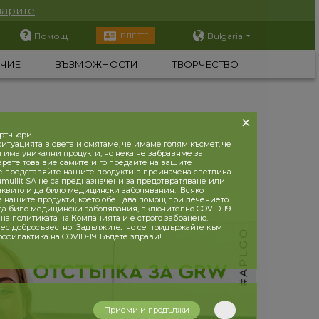
парите
Помощ
Bulgaria
ВЛЕЗТЕ
ЧИЕ
ВЪЗМОЖНОСТИ
ТВОРЧЕСТВО
ртньори!
итуацията в света и смятаме, че имаме голям късмет, че
и има уникални продукти, но нека не забравяме за
ерете това вие самите и го предайте на вашите
е представяйте нашите продукти в преиначена светлина.
mullit SA не са предназначени за предотвратяване или
аквито и да било медицински заболявания. Всяко
а нашите продукти, което обещава помощ при лечението
 да било медицински заболявания, включително COVID-19
на политиката на Компанията и е строго забранено.
ес добросъвестно! Задължително се придържайте към
рофилактика на COVID-19. Бъдете здрави!
Приеми и продължи