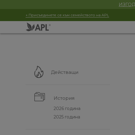
ИЗГОД
+ Присъединете се към семейството на APL
Действащи
История
2026 година
2025 година