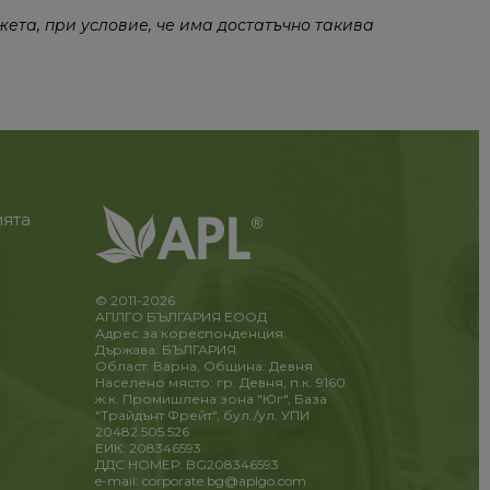
жета, при условие, че има достатъчно такива
ията
© 2011-2026
АПЛГО БЪЛГАРИЯ ЕООД
Адрес за кореспонденция:
Държава: БЪЛГАРИЯ
Област: Варна, Община: Девня
Населено място: гр. Девня, п.к. 9160
ж.к. Промишлена зона "Юг", База
"Трайдънт Фрейт", бул./ул. УПИ
20482.505.526
ЕИК: 208346593
ДДС НОМЕР: BG208346593
e-mail: corporate.bg@aplgo.com