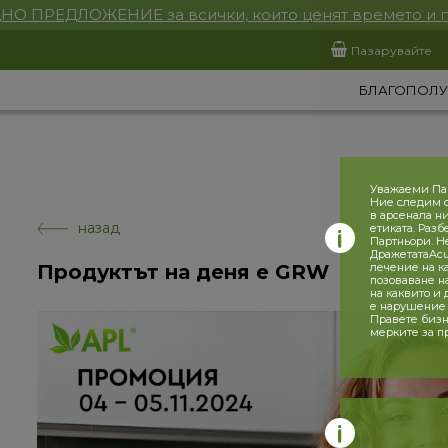
НО ПРЕДЛОЖЕНИЕ за всички, които ценят времето и 
Пазарувайте
БЛАГОПОЛУ
Уважаеми Па
Ние следим с
в арсенала н
назад
етиката. Разб
Партньори. Н
ДражетатаAcu
Продуктът на деня е GRW
лечение на к
позоваване н
на каквито и
е нарушение 
Правете бизн
мерките за п