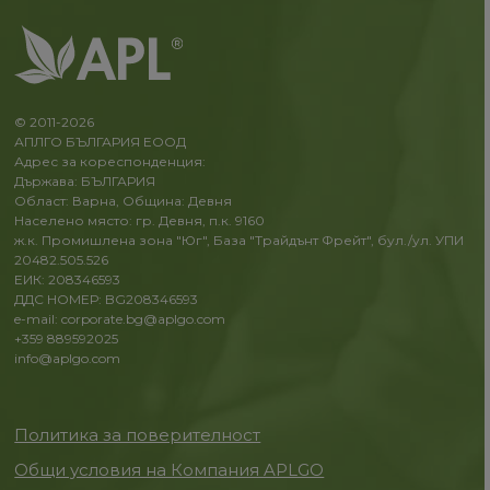
© 2011-2026
АПЛГО БЪЛГАРИЯ ЕООД
Адрес за кореспонденция:
Държава: БЪЛГАРИЯ
Област: Варна, Община: Девня
Населено място: гр. Девня, п.к. 9160
ж.к. Промишлена зона "Юг", База "Трайдънт Фрейт", бул./ул. УПИ
20482.505.526
ЕИК: 208346593
ДДС НОМЕР: BG208346593
e-mail: corporate.bg@aplgo.com
+359 889592025
info@aplgo.com
Политика за поверителност
Общи условия на Компания APLGO