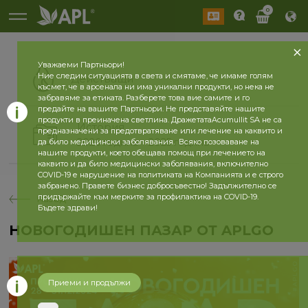
0
Уважаеми Партньори!
Ние следим ситуацията в света и смятаме, че имаме голям
Действащи
късмет, че в арсенала ни има уникални продукти, но нека не
забравяме за етиката. Разберете това вие самите и го
предайте на вашите Партньори. Не представяйте нашите
продукти в преиначена светлина. ДражетатаAcumullit SA не са
История
предназначени за предотвратяване или лечение на каквито и
2026 година
2025 година
да било медицински заболявания. Всяко позоваване на
нашите продукти, което обещава помощ при лечението на
каквито и да било медицински заболявания, включително
COVID-19 е нарушение на политиката на Компанията и е строго
забранено. Правете бизнес добросъвестно! Задължително се
придържайте към мерките за профилактика на COVID-19.
назад
Бъдете здрави!
НОВОГОДИШЕН ПАЗАР ОТ APLGO
Приеми и продължи