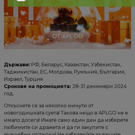
Държави:
РФ, Беларус, Казахстан, Узбекистан,
Таджикистан, ЕС, Молдова, Румъния, България,
Израел, Турция
Срокове на промоцията:
28-31 декември 2024
год.
Откъснете се за няколко минути от
новогодишната суета! Такова нещо в APLGO не е
имало досега! Имате само един ден да изберете
любимите си дражета и да ги закупите с
вълшебни отстъпки! Не забравяйте за вашите